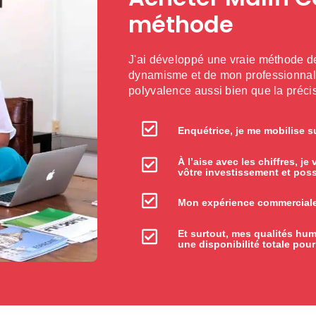
méthode
J'ai développé une vraie méthode de
dynamisme et de mon professionnali
polyvalence aussi bien que la préci
Enquétrice, je me mobilise su
À l’aise avec les chiffres, j
vôtre investissement et possi
Mon expérience commerciale 
Et surtout, mes qualités hum
une disponibilité totale pou