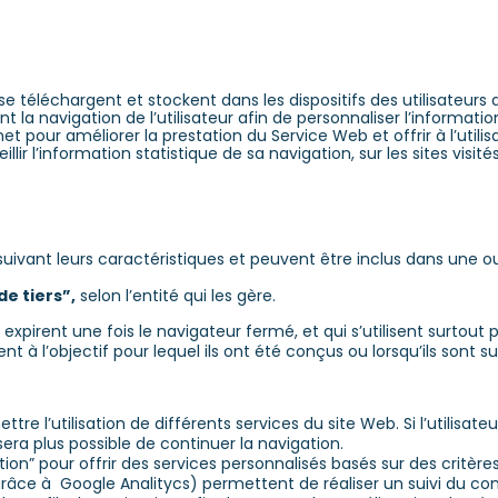
i se téléchargent et stockent dans les dispositifs des utilisateu
a navigation de l’utilisateur afin de personnaliser l’information
net pour améliorer la prestation du Service Web et offrir à l’util
ir l’information statistique de sa navigation, sur les sites visités,
uivant leurs caractéristiques et peuvent être inclus dans une ou 
e tiers”,
selon l’entité qui les gère.
 expirent une fois le navigateur fermé, et qui s’utilisent surtout p
dent à l’objectif pour lequel ils ont été conçus ou lorsqu’ils son
tre l’utilisation de différents services du site Web. Si l’utilisat
era plus possible de continuer la navigation.
ion” pour offrir des services personnalisés basés sur des critères 
 grâce à Google Analitycs) permettent de réaliser un suivi du c