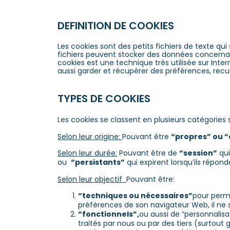
DEFINITION DE COOKIES
Les cookies sont des petits fichiers de texte qu
fichiers peuvent stocker des données concernant l
cookies est une technique très utilisée sur Inter
aussi garder et récupérer des préférences, recueill
TYPES DE COOKIES
Les cookies se classent en plusieurs catégories s
Selon leur origine:
Pouvant être
“propres” ou “d
Selon leur durée:
Pouvant être de
“session”
qui
ou
“persistants”
qui expirent lorsqu’ils répon
Selon leur objectif
Pouvant être:
“techniques ou nécessaires”
pour permet
préférences de son navigateur Web, il ne s
“fonctionnels”,
ou aussi de “personnalisat
traités par nous ou par des tiers (surtout