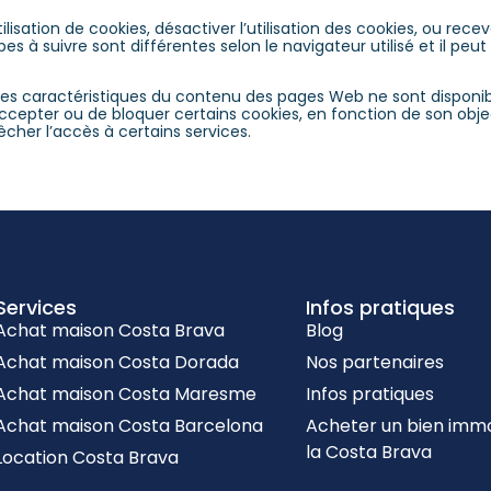
l’utilisation de cookies, désactiver l’utilisation des cookies, ou 
es à suivre sont différentes selon le navigateur utilisé et il peu
nes caractéristiques du contenu des pages Web ne sont disponible
accepter ou de bloquer certains cookies, en fonction de son object
her l’accès à certains services.
Services
Infos pratiques
Achat maison Costa Brava
Blog
Achat maison Costa Dorada
Nos partenaires
Achat maison Costa Maresme
Infos pratiques
Achat maison Costa Barcelona
Acheter un bien immob
la Costa Brava
Location Costa Brava