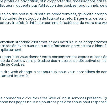
de profils de navigation, afin d’apporter des améliorations basées
utilisateur n’accepte pas l’utilisation des cookies fonctionnels, c
é selon des profils d’utilisateurs prédéterminés, “publicité com
tudes de navigation de l’utilisateur, etc. En général, ce sont l
sateur, à la fois à l’intérieur comme à l’extérieur de notre site w
formation standard d’Internet et des détails sur les comporteme
associée avec aucune autre information permettant d’identifier l’
explicitement.
tre part que vous donnez votre consentement exprès et sans équi
que de Cookies, sans préjudice des mesures de désactivation et
ôle de Cookies.
otre site Web change, c’est pourquoi nous vous conseillons de con
ectement informé.
 se connecter à d’autres sites Web où nous sommes présents. Quan
andonne nos pages nous ne pourrons pas être tenus pour responsa