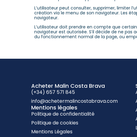
L’utilisateur peut consulter, supprimer, limiter 
création via le menu de son navigateur. Les étap
navigateur.
L’utilisateur doit prendre en compte que certai
navigateur est autorisée. S’il décide de ne pas 
du fonctionnement normal de la page, ou empêc
Acheter Malin Costa Brava
(+34) 657 571 845
info@achetermalincostabrava.com
Mentions légales
Politique de confidentialité
Politique de cookies
Mentions Légales