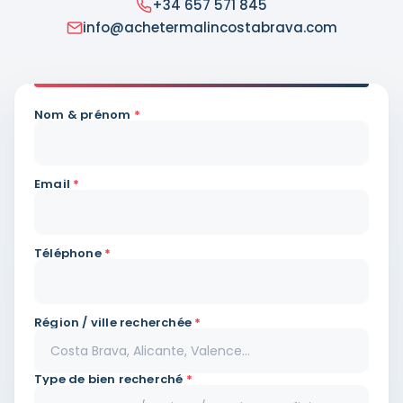
+34 657 571 845
info@achetermalincostabrava.com
Nom & prénom
*
Email
*
Téléphone
*
Région / ville recherchée
*
Type de bien recherché
*