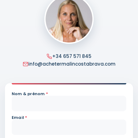
+34 657 571 845
info@achetermalincostabrava.com
Nom & prénom
*
Email
*