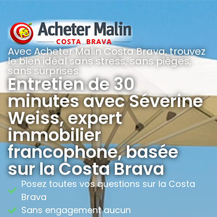
Avec Acheter Malin Costa Brava, trouvez
le bien idéal sans stress, sans pièges,
sans surprises.
Entretien de 30
minutes avec Séverine
Weiss, expert
immobilier
francophone, basée
sur la Costa Brava
Posez toutes vos questions sur la Costa
Brava
Sans engagement aucun