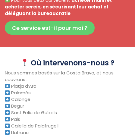
Pour tous ceux qui veulent
acheter malin et
acheter serein, en sécurisant leur achat et
déléguant la bureaucratie
Ce service est-il pour moi ?
Où intervenons-nous ?
Nous sommes basés sur la Costa Brava, et nous
couvrons :
Platja d’Aro
Palamós
Calonge
Begur
Sant Feliu de Guíxols
Pals
Calella de Palafrugell
Llafranc